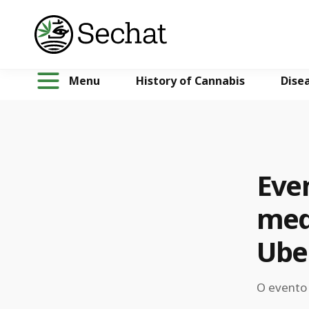
Menu
History of Cannabis
Dise
Eve
med
Ube
O evento 