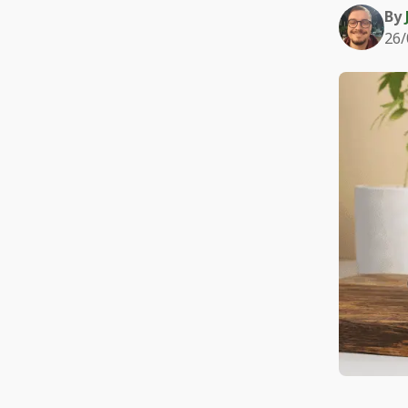
By
26/