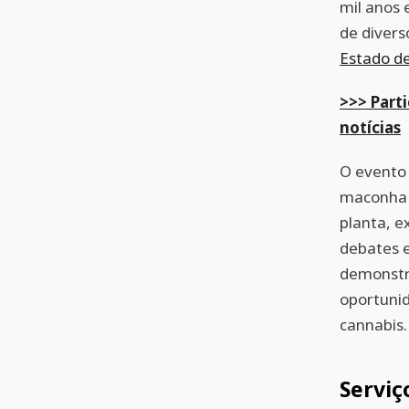
mil anos 
de divers
Estado d
>>> Part
notícias
O evento 
maconha n
planta, e
debates e
demonstra
oportunid
cannabis
Serviç