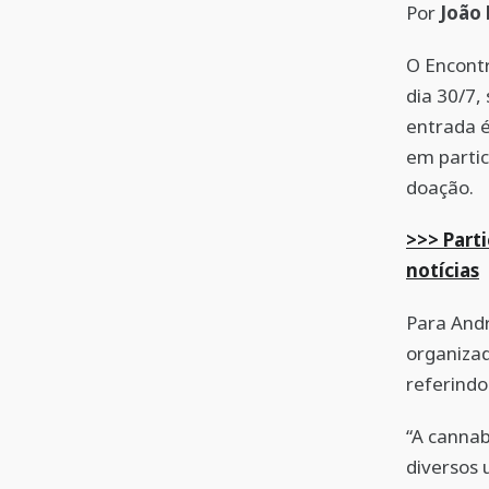
Por
João
O Encontr
dia 30/7,
entrada é
em partic
doação.
>>> Part
notícias
Para Andr
organizad
referindo
“A cannab
diversos 