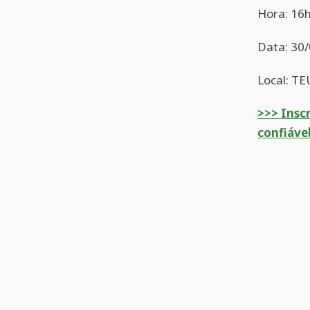
Hora: 16
Data: 30/
Local: TE
>>> Insc
confiáve