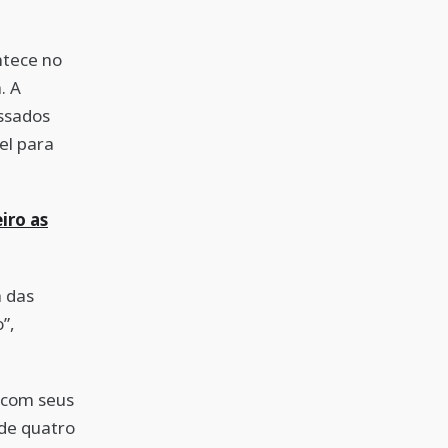
ntece no
. A
essados
el para
iro as
a das
”,
 com seus
 de quatro