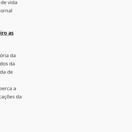
 de vida
jornal
iro as
ória da
ados da
oda de
perca a
icações da