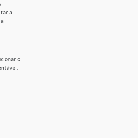
s
ntar a
 a
cionar o
entável,