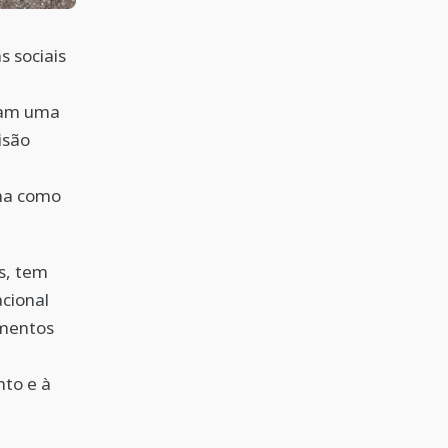
 sociais
iam uma
isão
rma como
s, tem
cional
amentos
nto e à