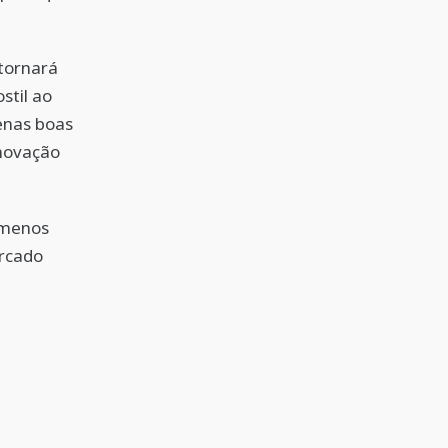
tornará
stil ao
enas boas
inovação
e menos
ercado