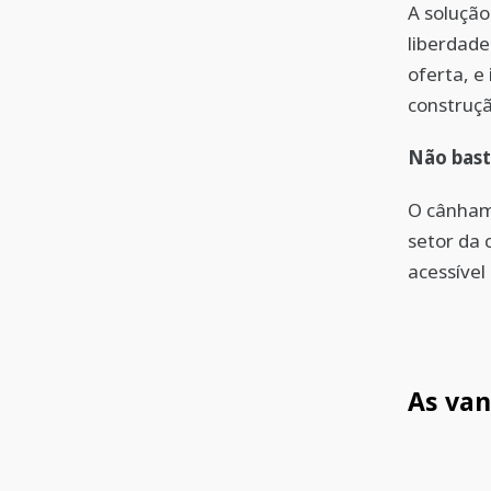
A solução
liberdade
oferta, e
construçã
Não bast
O cânhamo
setor da 
acessível
As va