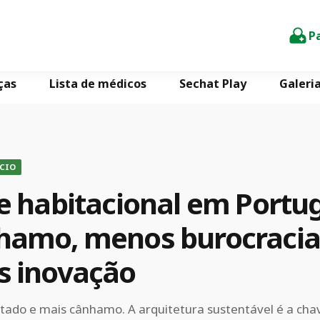
P
ças
Lista de médicos
Sechat Play
Galeri
CIO
e habitacional em Portug
hamo, menos burocracia
s inovação
ado e mais cânhamo. A arquitetura sustentável é a cha