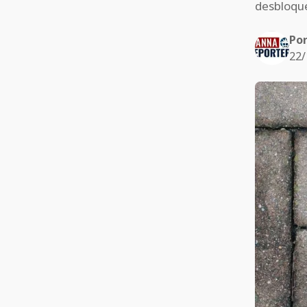
desbloque
Po
22/