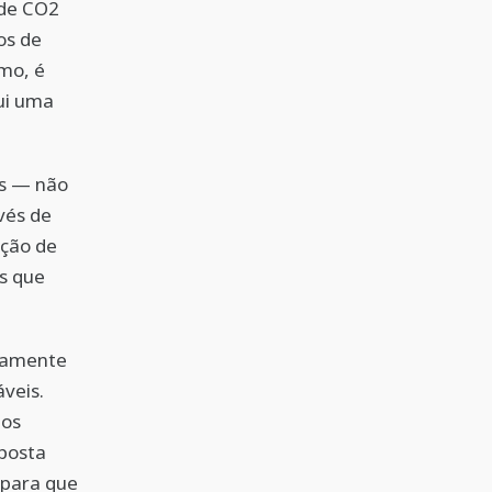
 de CO2
os de
mo, é
ui uma
es — não
vés de
ação de
as que
damente
veis.
tos
sposta
 para que