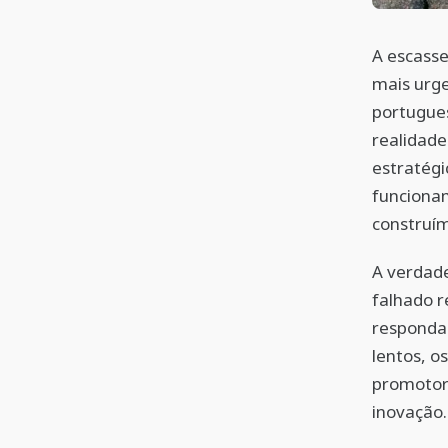
A escass
mais urge
portugue
realidade
estratégi
funciona
construí
A verdade
falhado r
responda 
lentos, o
promotore
inovação.