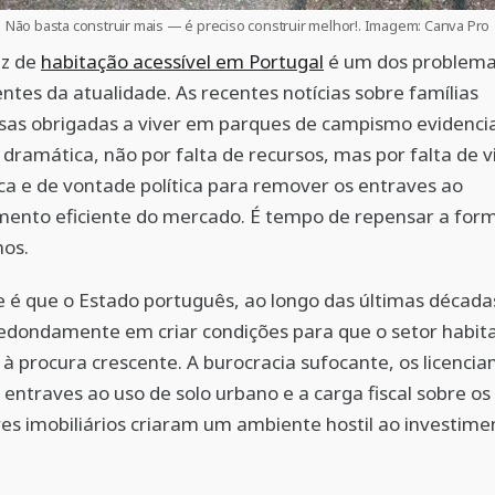
Não basta construir mais — é preciso construir melhor!. Imagem: Canva Pro
ez de
habitação acessível em Portugal
é um dos problemas
ntes da atualidade. As recentes notícias sobre famílias
sas obrigadas a viver em parques de campismo evidenc
 dramática, não por falta de recursos, mas por falta de v
ca e de vontade política para remover os entraves ao
mento eficiente do mercado. É tempo de repensar a fo
mos.
 é que o Estado português, ao longo das últimas década
edondamente em criar condições para que o setor habita
à procura crescente. A burocracia sufocante, os licenci
s entraves ao uso de solo urbano e a carga fiscal sobre os
s imobiliários criaram um ambiente hostil ao investime