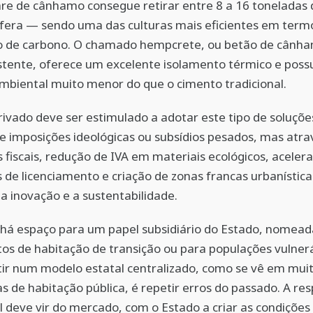
re de cânhamo consegue retirar entre 8 a 16 toneladas
fera — sendo uma das culturas mais eficientes em term
o de carbono. O chamado hempcrete, ou betão de cânha
istente, oferece um excelente isolamento térmico e poss
biental muito menor do que o cimento tradicional.
rivado deve ser estimulado a adotar este tipo de soluçõ
e imposições ideológicas ou subsídios pesados, mas atra
s fiscais, redução de IVA em materiais ecológicos, aceler
 de licenciamento e criação de zonas francas urbanístic
 inovação e a sustentabilidade.
á espaço para um papel subsidiário do Estado, nomea
os de habitação de transição ou para populações vulnerá
tir num modelo estatal centralizado, como se vê em mui
 de habitação pública, é repetir erros do passado. A re
l deve vir do mercado, com o Estado a criar as condições