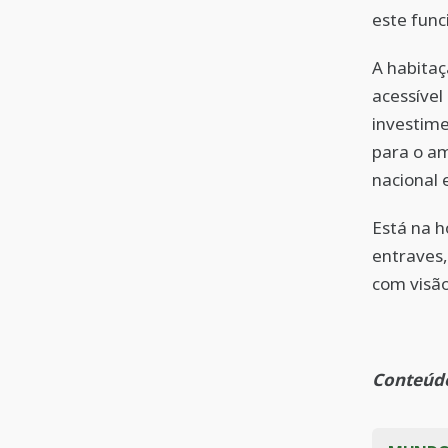
este func
A habitaç
acessível
investime
para o am
nacional 
Está na h
entraves,
com visão
Conteúdo