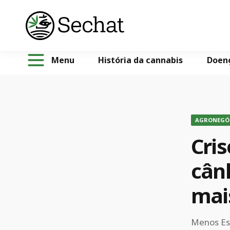
Menu
História da cannabis
Doen
AGRONEGÓ
Cris
cân
mai
Menos Est