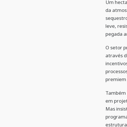
Um hecta
da atmos
sequestr
leve, res
pegada am
O setor p
através d
incentivo
processos
premiem a
Também h
em projet
Mas insis
programas
estrutura