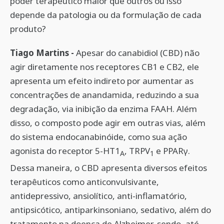
poder terapêutico maior que outros ou isso
depende da patologia ou da formulação de cada
produto?
Tiago Martins -
Apesar do canabidiol (CBD) não
agir diretamente nos receptores CB1 e CB2, ele
apresenta um efeito indireto por aumentar as
concentrações de anandamida, reduzindo a sua
degradação, via inibição da enzima FAAH. Além
disso, o composto pode agir em outras vias, além
do sistema endocanabinóide, como sua ação
agonista do receptor 5-HT1
, TRPV
e PPARγ.
A
1
Dessa maneira, o CBD apresenta diversos efeitos
terapêuticos como anticonvulsivante,
antidepressivo, ansiolítico, anti-inflamatório,
antipsicótico, antiparkinsoniano, sedativo, além do
tratamento na doença de Alzheimer, sendo, até