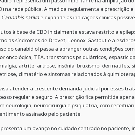
Paulo, representa um passo importante na ampliação do
D) na rede pública. A medida regulamenta a prescrição e
e
Cannabis sativa
e expande as indicações clínicas possíve
utos à base de CBD inicialmente estava restrito a epilep
omo as síndromes de Dravet, Lennox-Gastaut e a escleros
uso do canabidiol passa a abranger outras condições com
or oncológica, TEA, transtornos psiquiátricos, espasticid
omialgia, artrite, artrose, insônia, bruxismo, dermatites,
riose, climatério e sintomas relacionados à quimioterap
a visa atender à crescente demanda judicial por esses tr
cesso regular e seguro. A prescrição fica permitida apena
em neurologia, neurocirurgia e psiquiatria, com receituár
entimento assinado pelo paciente.
epresenta um avanço no cuidado centrado no paciente, 