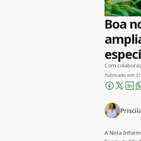
Boa no
amplia
especi
Com colaboraç
Publicado em
21
Prisci
A Nota Inform