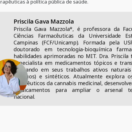
rapêuticas à política pública de saúde.
Priscila Gava Mazzola
Priscila Gava Mazzola*, é professora da Fac
Ciências Farmacêuticas da Universidade Es
Campinas (FCF/Unicamp). Formada pela US
doutorado em tecnologia-bioquímica farma
habilidades aprimoradas no MIT. Dra. Priscil
especialista em medicamentos tópicos e tran
utilizando em seus trabalhos ativos naturais 
resíduos) e sintéticos. Atualmente explora 
terapêuticos da cannabis medicinal, desenvolv
medicamentos para ampliar o arsenal te
nacional.