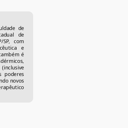
uldade de
tadual de
P/SP, com
cêutica e
a também é
sdérmicos,
(inclusive
os poderes
endo novos
rapêutico