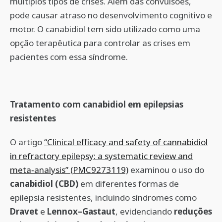
múltiplos tipos de crises. Além das convulsões,
pode causar atraso no desenvolvimento cognitivo e
motor. O canabidiol tem sido utilizado como uma
opção terapêutica para controlar as crises em
pacientes com essa síndrome.
Tratamento com canabidiol em epilepsias
resistentes
O artigo
“Clinical efficacy and safety of cannabidiol
in refractory epilepsy: a systematic review and
meta‐analysis” (PMC9273119)
examinou o uso do
canabidiol (CBD)
em diferentes formas de
epilepsia resistentes, incluindo síndromes como
Dravet
e
Lennox–Gastaut
, evidenciando
reduções