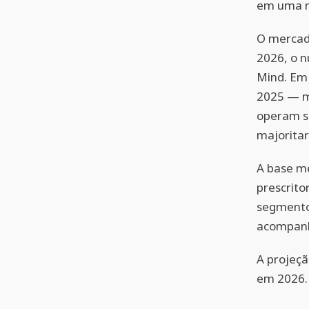
em uma n
O mercado
2026, o n
Mind. Em 
2025 — m
operam so
majorita
A base m
prescrit
segmento,
acompanh
A projeçã
em 2026.