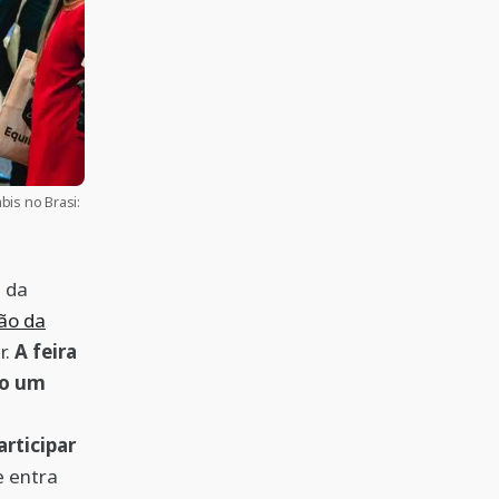
bis no Brasi:
b da
ção da
r.
A feira
mo um
rticipar
e entra