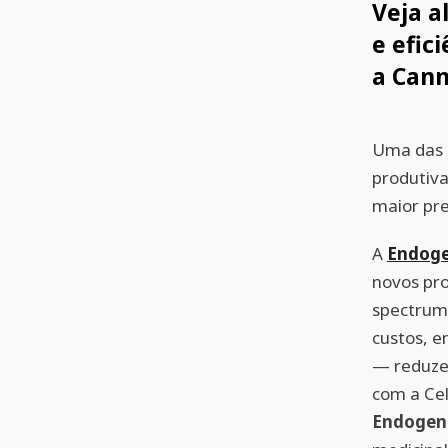
Veja a
e efic
a Cann
Uma das m
produtiva
maior pre
A
Endog
novos pro
spectrum 
custos, e
— reduzem
com a Cel
Endogen