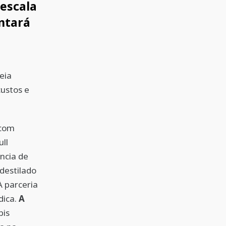
escala
ntará
eia
ustos e
 com
ll
ncia de
destilado
 parceria
dica.
A
bis