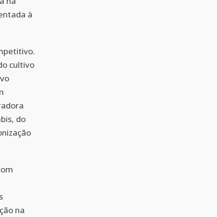
ia na
ientada à
petitivo.
o cultivo
ovo
m
radora
bis, do
ronização
 com
s
ação na