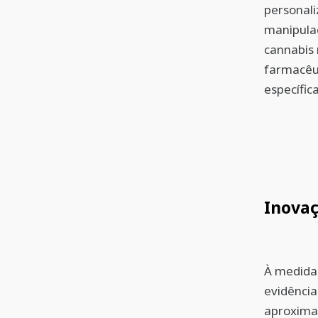
personali
manipulaç
cannabis 
farmacêut
específic
Inovaç
À medida
evidência
aproxima 