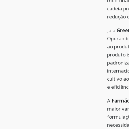
medicinal
cadeia pr
redução d
Já a
Gre
Operando 
ao produt
produto i
padroniz
internaci
cultivo a
e eficiên
A
Farmác
maior var
formulaçõ
necessida