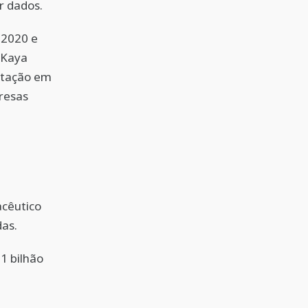
r dados.
 2020 e
 Kaya
ortação em
resas
acêutico
as.
1 bilhão