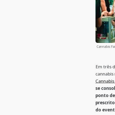
Cannabis Fai
Em três d
cannabis 
Cannabis 
se conso
ponto de 
prescrit
do even