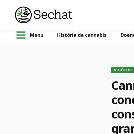
Menu
História da cannabis
Doen
NEGÓCIOS
Can
con
cons
gra