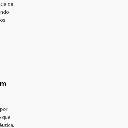
cia de
indo
mos
am
por
o que
êutica.