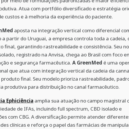
 por meio de formulações padronizadas e maior eficiênc
odutiva. Atua com portfólio diversificado e estratégia or
e custos e à melhoria da experiência do paciente.
enMed
aposta na integração vertical como diferencial com
a partir do Uruguai, a empresa controla toda a cadeia, d
o final, garantindo rastreabilidade e consistência. Seu n
solado, registrado na Anvisa, chega ao Brasil com foco e
ação e segurança farmacêutica.
A GreenMed
é uma ope
onal que atua com integração vertical da cadeia da canna
o produto final. Seu modelo prioriza rastreabilidade, pad
cia produtiva para distribuição no canal farmacêutico.
ia Ephiciência
amplia sua atuação no campo magistral
iedade de IFAs, incluindo full spectrum, CBD isolado e
es com CBG. A diversificação permite atender diferente
des clínicas e reforça o papel das farmácias de manipul