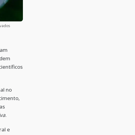
ovados
ram
podem
ientíficos
al no
cimento,
cas
iva
.
al e