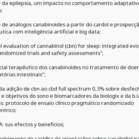
e da epilepsia, um impacto no comportamento adaptativo
;
e de análogos canabinoides a partir do cardol e prospecç
tica com inteligência artificial e big data;
al evaluation of cannabinol (cbn) for sleep: integrated ev
andomized trials and safety assessments";
cial terapêutico dos canabinoides no tratamento de doe
tórias intestinais";
 da adição de cbn ao cbd full spectrum 0,3% sobre desfec
s e objetivos do sono e biomarcadores da biologix e da b.i
es: protocolo de ensaio clínico pragmático randomizado
ntrico;
: sus efectos y beneficios;
olvimento de cartilha de orientações sobre canabidiol p