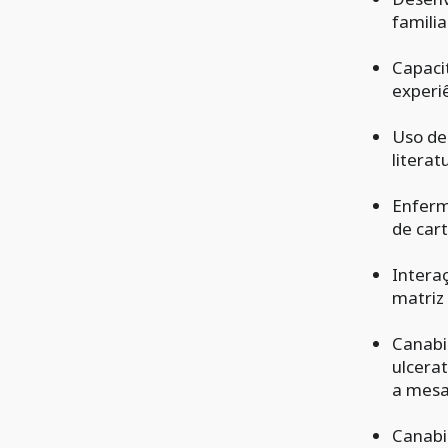
familia
Capaci
experiê
Uso de
literat
Enferm
de cart
Intera
matriz
Canabi
ulcera
a mesa
Canabi