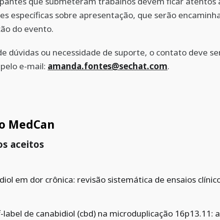
ipantes que submeteram trabalhos devem ficar atentos 
es específicas sobre apresentação, que serão encaminh
ão do evento.
e dúvidas ou necessidade de suporte, o contato deve se
 pelo e-mail:
amanda.fontes@sechat.com
.
o MedCan
os aceitos
iol em dor crônica: revisão sistemática de ensaios clínic
-label de canabidiol (cbd) na microduplicação 16p13.11: 