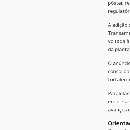
pôster, r
regulatór
A edição 
Transame
voltada à
da planta
O anúnci
consolid
fortaleci
Paralelam
empresas,
avanços d
Orienta