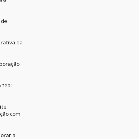
 de
rativa da
aboração
 tea:
ite
iação com
horar a