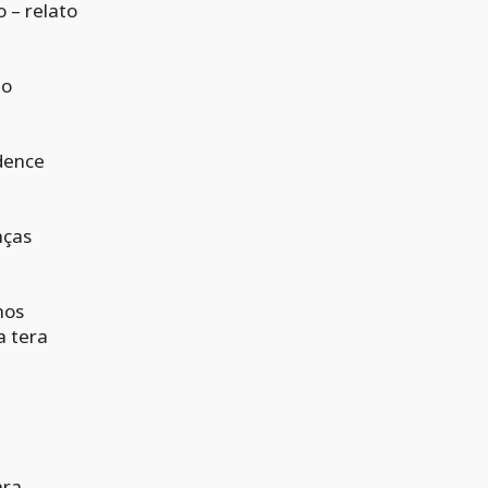
 – relato
ão
idence
nças
hos
a tera
ara