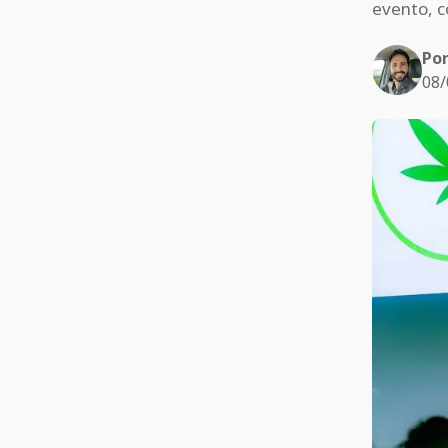
evento, 
Po
08/