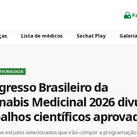
P
ças
Lista de médicos
Sechat Play
Galeri
 TECNOLOGIA
resso Brasileiro da
nabis Medicinal 2026 div
alhos científicos aprova
ne estudos selecionados que irão compor a programação o