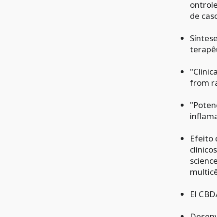
ontrol
de caso
Síntes
terapêu
"Clinic
from r
"Poten
inflama
Efeito
clínico
scienc
multicê
El CBDA
Desenv