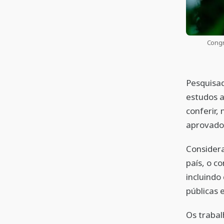
Congr
Pesquisa
estudos a
conferir, 
aprovado
Considera
país, o c
incluindo 
públicas 
Os trabal