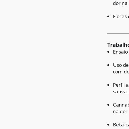
dor na
Flores
Trabalh
Ensaio
Uso de
com do
Perfil 
sativa;
Cannab
na dor
Beta-c