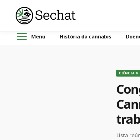
Menu
História da cannabis
Doen
CIÊNCIA &
Cong
Can
trab
Lista reú