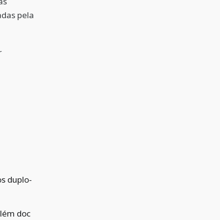
às
adas pela
r
os duplo-
além doc