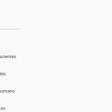
acientes
bis
1 humano
tos