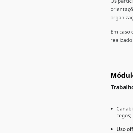
Os partic
orientaçõ
organizaç
Em caso d
realizado
Módul
Trabalh
Canabid
cegos;
Uso off