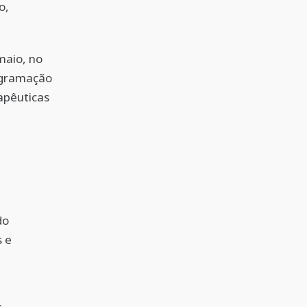
o,
maio, no
ogramação
rapêuticas
do
s e