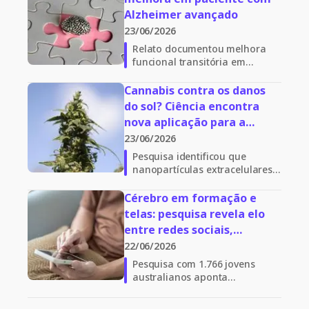
pacientes com Alzheimer
Alzheimer avançado
tratados com terapias à base
23/06/2026
de canabinoides
Relato documentou melhora
funcional transitória em
múltiplos domínios de um
paciente com Alzheimer
Cannabis contra os danos
avançado após a
do sol? Ciência encontra
administração de altas doses
nova aplicação para a
de cogumelos contendo
planta
23/06/2026
psilocibina
Pesquisa identificou que
nanopartículas extracelulares
semelhantes a vesículas,
derivadas de raízes adventícias
Cérebro em formação e
de Cannabis sativa,
telas: pesquisa revela elo
apresentaram efeitos
entre redes sociais,
protetores contra danos
impulsividade e cannabis na
22/06/2026
induzidos por radiação UVB em
adolescência
queratinócitos humanos,
Pesquisa com 1.766 jovens
células fundamentais para a
australianos aponta
saúde da pele
associação entre uso frequente
de redes sociais,