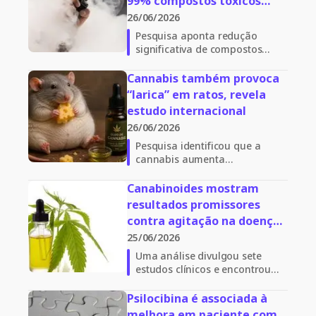
99% compostos tóxicos
gerados pela combustão da
26/06/2026
cannabis
Pesquisa aponta redução
significativa de compostos
formados durante a
combustão da cannabis
Cannabis também provoca
quando a planta é consumida
“larica” em ratos, revela
por vaporização
estudo internacional
26/06/2026
Pesquisa identificou que a
cannabis aumenta
significativamente a motivação
para comer em humanos e
Canabinoides mostram
ratos, mesmo após a saciedade
resultados promissores
contra agitação na doença
de Alzheimer
25/06/2026
Uma análise divulgou sete
estudos clínicos e encontrou
redução dos sintomas de
agitação e alterações
Psilocibina é associada à
neuropsiquiátricas em
melhora em paciente com