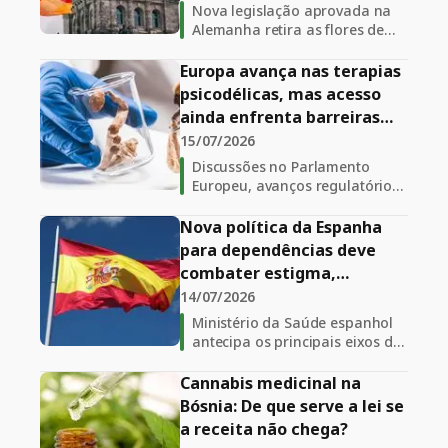
para extratos
Nova legislação aprovada na
Alemanha retira as flores de
cannabis da cobertura do
sistema público de saúde e
Europa avança nas terapias
determina que pacientes
psicodélicas, mas acesso
utilizem medicamentos
ainda enfrenta barreiras
industrializados por seis meses
regulatórias
15/07/2026
antes do acesso a extratos. A
medida gera repercussão entre
Discussões no Parlamento
especialistas e o setor
Europeu, avanços regulatórios
em países como Alemanha e
República Tcheca e o
Nova política da Espanha
fortalecimento da pesquisa
para dependências deve
colocam as terapias
combater estigma,
psicodélicas no centro das
desigualdade e novas
14/07/2026
políticas públicas europeias,
drogas
enquanto especialistas
Ministério da Saúde espanhol
defendem mais evidências
antecipa os principais eixos da
clínicas antes da ampliação do
futura Estratégia Nacional
acesso
sobre Dependências, que
Cannabis medicinal na
deverá priorizar redução de
Bósnia: De que serve a lei se
danos, combate ao estigma,
a receita não chega?
financiamento e enfrentamento