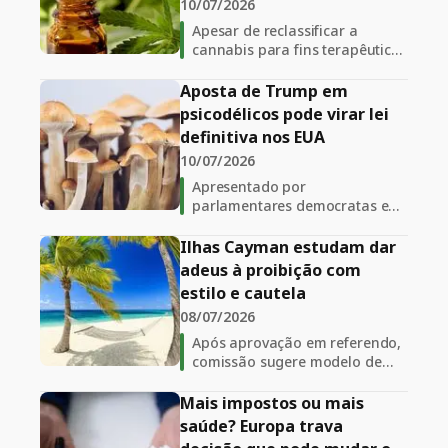
10/07/2026
das novas substâncias
psicoativas
Apesar de reclassificar a
cannabis para fins terapêuticos
e dar um passo histórico na
Europa, país enfrenta um
Aposta de Trump em
apagão regulatório que
psicodélicos pode virar lei
impede médicos de
definitiva nos EUA
prescreverem e pacientes de
10/07/2026
acessarem o tratamento
Apresentado por
parlamentares democratas e
republicanos, o IBOGAINE Act
busca transformar decretos e
Ilhas Cayman estudam dar
promessas do executivo em
adeus à proibição com
legislação permanente para
estilo e cautela
pesquisas e tratamentos na
08/07/2026
saúde mental nos EUA
Após aprovação em referendo,
comissão sugere modelo de
redução de danos e convoca
população para debater posse,
Mais impostos ou mais
cultivo doméstico e anistia
saúde? Europa trava