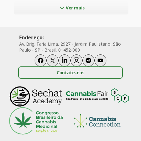
cannabis atingiram o menor
Ver mais
patamar já registrado,
acompanhando a expansão
dos mercados regulados em
diversos estados norte-
americanos
Endereço:
Av. Brig. Faria Lima, 2927 - Jardim Paulistano, São
Paulo - SP - Brasil, 01452-000
Contate-nos