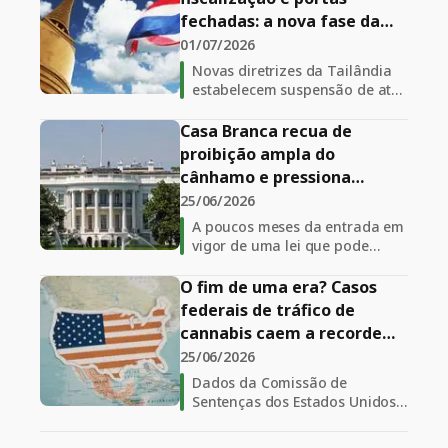
fechadas: a nova fase da
cannabis na Tailândia
01/07/2026
Novas diretrizes da Tailândia
estabelecem suspensão de até
90 dias para estabelecimentos
que descumprirem as normas
Casa Branca recua de
do mercado de cannabis
proibição ampla do
medicinal
cânhamo e pressiona
Congresso por regras mais
25/06/2026
justas
A poucos meses da entrada em
vigor de uma lei que pode
restringir grande parte dos
produtos derivados de
O fim de uma era? Casos
cânhamo nos Estados Unidos, a
federais de tráfico de
Casa Branca intensificou a
cannabis caem a recorde
pressão sobre o Congresso
histórico nos Estados
25/06/2026
para revisar a legislação e
Unidos
preservar o acesso a produtos
Dados da Comissão de
de CBD de espectro completo
Sentenças dos Estados Unidos
mostram que os processos
federais por tráfico de