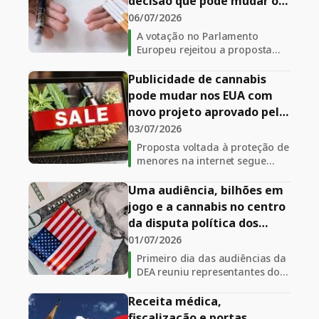
decisão que pode mudar o
futuro da nicotina
06/07/2026
A votação no Parlamento
Europeu rejeitou a proposta
original de harmonização dos
impostos mínimos sobre
Publicidade de cannabis
produtos de nicotina e manteve
pode mudar nos EUA com
em aberto as negociações que
novo projeto aprovado pela
poderão definir o futuro
Câmara
03/07/2026
tributário dos cigarros
eletrônicos, tabaco aquecido e
Proposta voltada à proteção de
sachês de nicotina no bloco
menores na internet segue
para o Senado e pode criar
novos desafios para empresas
Uma audiência, bilhões em
de cannabis que utilizam
jogo e a cannabis no centro
plataformas digitais para
da disputa política dos
divulgação.
Estados Unidos
01/07/2026
Primeiro dia das audiências da
DEA reuniu representantes do
governo, especialistas e
opositores da reclassificação
Receita médica,
da cannabis.
fiscalização e portas