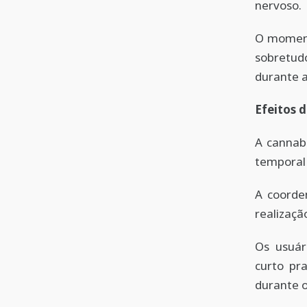
nervoso.
O moment
sobretud
durante a
Efeitos 
A cannabi
temporal 
A coorde
realizaçã
Os usuár
curto pr
durante o