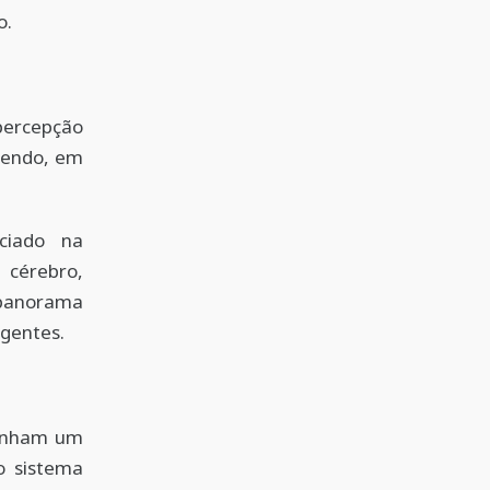
o.
percepção
odendo, em
ciado na
 cérebro,
 panorama
gentes.
penham um
o sistema