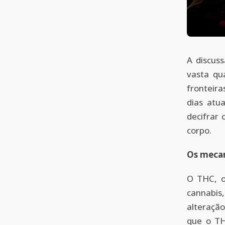
A discus
vasta qu
fronteir
dias atu
decifrar
corpo.
Os mecan
O THC, o
cannabis
alteraçã
que o TH