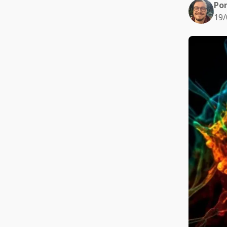
Po
19/