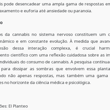
is pode desencadear uma ampla gama de respostas em
axamento e euforia até ansiedade ou paranoia.
ão
os da cannabis no sistema nervoso constituem um
inâmico e em constante evolução. À medida que ava
nsão dessa interação complexa, é crucial harm
ento científico com uma reflexão cuidadosa sobre as im
 individuais do consumo de cannabis. A pesquisa contínua
l para dissipar as sombras que envolvem essa planta
ndo não apenas respostas, mas também uma gama 
s no horizonte da ciência médica e psicológica.
es: El Planteo