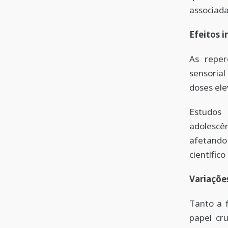
associad
Efeitos 
As reper
sensorial
doses ele
Estudos
adolescê
afetando
científi
Variaçõ
Tanto a 
papel cr