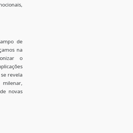
ocionais,
 campo de
nçamos na
onizar o
plicações
 se revela
 milenar,
de novas