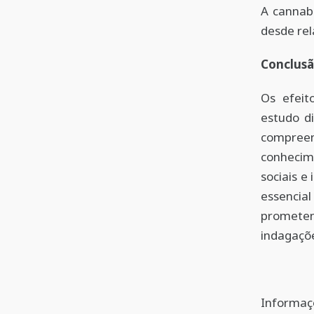
A cannab
desde rel
Conclus
Os efeit
estudo d
compree
conhecim
sociais e
essencia
promete
indagaçõe
Informaçõ