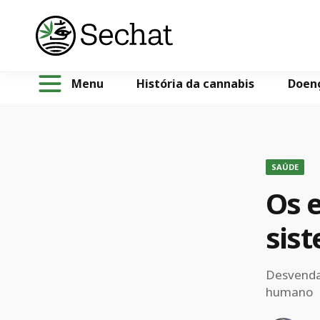
Menu
História da cannabis
Doen
SAÚDE
Os e
sis
Desvendan
humano