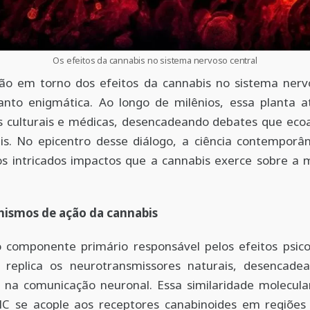
Os efeitos da cannabis no sistema nervoso central
são em torno dos efeitos da cannabis no sistema nerv
anto enigmática. Ao longo de milênios, essa planta a
as culturais e médicas, desencadeando debates que eco
ais. No epicentro desse diálogo, a ciência contemporâ
 os intricados impactos que a cannabis exerce sobre a 
ismos de ação da cannabis
 componente primário responsável pelos efeitos psico
, replica os neurotransmissores naturais, desencad
o na comunicação neuronal. Essa similaridade molecula
C se acople aos receptores
canabinoides
em regiões 