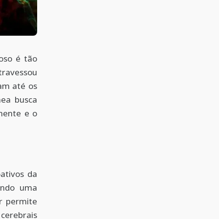
oso é tão
travessou
am até os
nea busca
mente e o
ativos da
eando uma
r permite
cerebrais