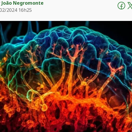
r
João Negromonte
02/2024 16h25