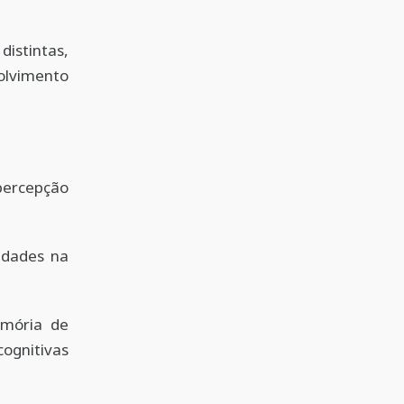
istintas,
olvimento
 percepção
ldades na
emória de
ognitivas