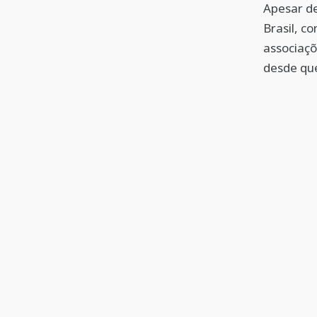
Apesar d
Brasil, co
associaç
desde que