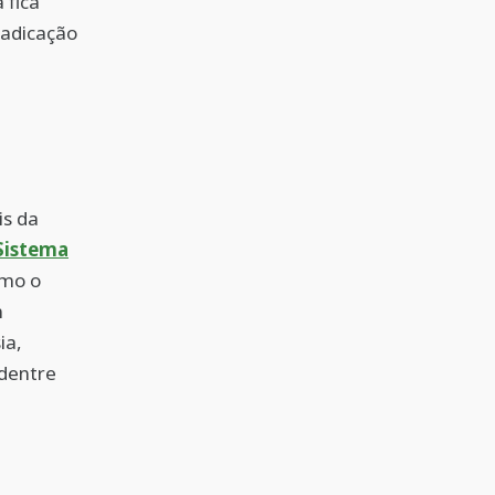
 fica
radicação
s da
Sistema
omo o
m
ia,
 dentre