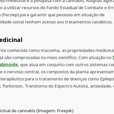
so medicinal e a pesquisa com a cannabis, Alagoas agora
o a utilizar recursos do Fundo Estadual de Combate e Er
 (Fecoep) para garantir que pessoas em situação de
lidade social tenham acesso aos tratamentos canábicos.
dicinal
e conhecida como maconha, as propriedades medicinai
já são comprovadas no meio científico. Com atuação no
abinoide
, que atua em conjunto com outros sistemas c
 e o nervoso central, os compostos da planta apresenta
 terapêutico para o tratamento de doenças como Epileps
, Parkinson, Transtorno do Espectro Autista, ansiedade,
cinal de cannabis (Imagem: Freepik)