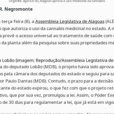
Urgente: agora é lei, Alagoas aprova o uso medicinal da cannabis
 R. Negromonte
 terça-feira (8), a
Assembleia Legislativa de Alagoas
(ALE
to que autoriza o uso da cannabis medicinal no estado. A 
 prevê o acesso universal ao tratamento de saúde com 
 da planta além da pesquisa sobre suas propriedades mé
 Lobão (imagem: Reprodução/Assembleia Legislativa de
a do deputado Lobão (MDB), o projeto havia sido aprov
os pela câmara dos deputados do estado e seguiu para s
r Paulo Dantas (MDB). Contudo, o prazo para a decisão
ante do estado expirou, o que fez com que o projeto re
ativo, que por sua vez, promulgou a lei. Assim, o Poder Ex
 de 30 dias para regulamentar a lei, que já está em vigo