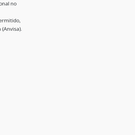
onal no
ermitido,
 (Anvisa).