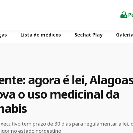
P
ças
Lista de médicos
Sechat Play
Galeri
nte: agora é lei, Alagoa
ova o uso medicinal da
nabis
xecutivo tem prazo de 30 dias para regulamentar a lei, 
igor no estado nordestino