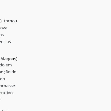
), tornou
nova
os
dicas.
 Alagoas)
ado em
anção do
 do
tornasse
ecutivo
r.