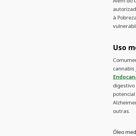
Além do u
autorizad
à Pobreza
vulnerabi
Uso me
Comument
cannabis 
Endocan
digestivo
potencial
Alzheimer
outras.
Óleo medi