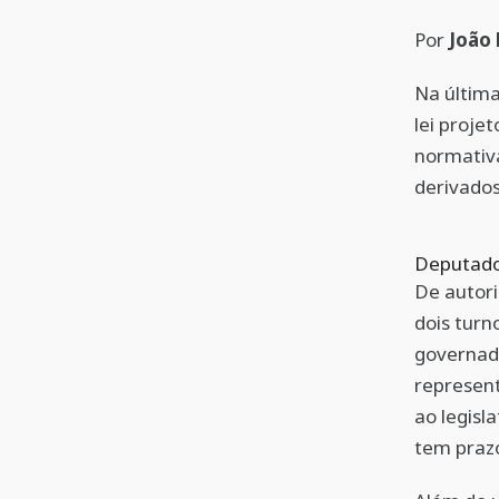
Por
João
Na última
lei proje
normativa
derivados
Deputado
De autori
dois turn
governado
represent
ao legisl
tem prazo