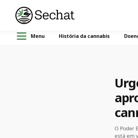
Menu
História da cannabis
Doen
Urge
apr
can
O Poder E
está em v