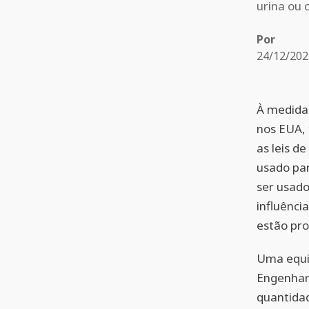
urina ou 
Por
24/12/202
À medida 
nos EUA, 
as leis d
usado par
ser usad
influênci
estão pro
Uma equip
Engenhar
quantidad