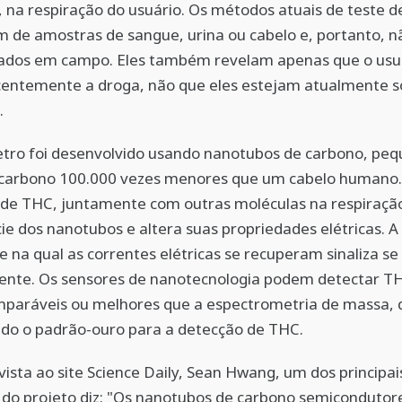
na respiração do usuário. Os métodos atuais de teste d
 de amostras de sangue, urina ou cabelo e, portanto, 
izados em campo. Eles também revelam apenas que o usu
ecentemente a droga, não que eles estejam atualmente 
.
tro foi desenvolvido usando nanotubos de carbono, pe
 carbono 100.000 vezes menores que um cabelo humano.
de THC, juntamente com outras moléculas na respiração,
cie dos nanotubos e altera suas propriedades elétricas. A
e na qual as correntes elétricas se recuperam sinaliza s
sente. Os sensores de nanotecnologia podem detectar 
mparáveis ou melhores que a espectrometria de massa, 
ado o padrão-ouro para a detecção de THC.
ista ao site Science Daily, Sean Hwang, um dos principai
 do projeto diz: "Os nanotubos de carbono semicondutor