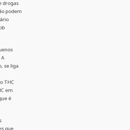
e drogas
não podem
ário
sob
quenos
 A
 se liga
e o THC
THC em
que é
s
es que