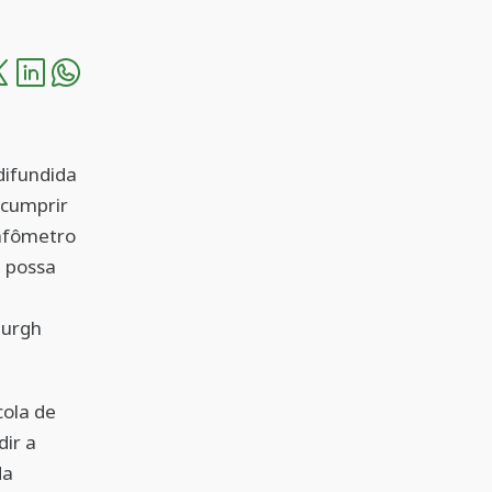
difundida
 cumprir
bafômetro
e possa
burgh
cola de
ir a
da