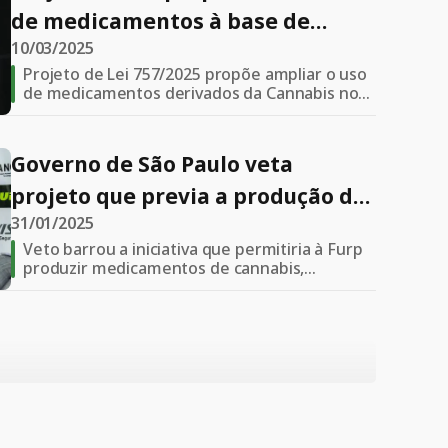
de medicamentos à base de
10/03/2025
Cannabis no SUS em todo o Brasil
Projeto de Lei 757/2025 propõe ampliar o uso
de medicamentos derivados da Cannabis no
SUS, otimizando terapias neuromoduladoras
Governo de São Paulo veta
projeto que previa a produção de
31/01/2025
medicamentos à base de
Veto barrou a iniciativa que permitiria à Furp
cannabis produzidos pela
produzir medicamentos de cannabis,
ampliando o acesso no SUS
Fundação para o Remédio Popular