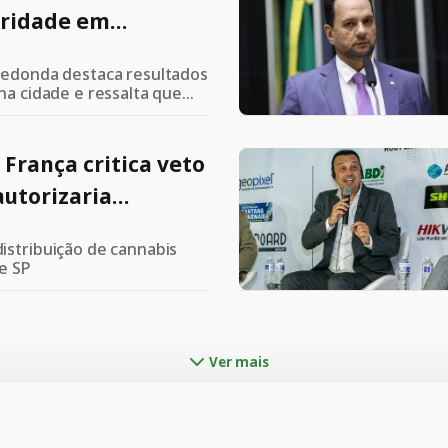
oridade em
ão de tratamento
Redonda destaca resultados
l
 na cidade e ressalta que
ai garantir acesso,
cia no atendimento
França critica veto
autorizaria
medicamentos à
istribuição de cannabis
bis pela FURP
e SP
Ver mais