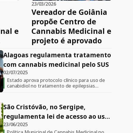
23/03/2026
Vereador de Goiânia
propõe Centro de
nal e
Cannabis Medicinal e
projeto é aprovado
Alagoas regulamenta tratamento
com cannabis medicinal pelo SUS
02/07/2025
Estado aprova protocolo clínico para uso de
canabidiol no tratamento de epilepsias
graves, como a Síndrome de Dravet e Lennox-
Gastaut
São Cristóvão, no Sergipe,
regulamenta lei de acesso ao uso
23/06/2025
medicinal da cannabis no SUS
Política Municipal de Cannabis Medicinal no