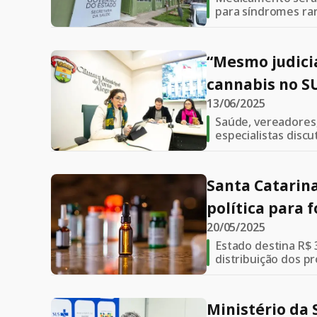
para síndromes ra
Gastaut e Esclero
“Mesmo judicia
cannabis no SU
13/06/2025
alerta repres
Saúde, vereadores,
Porto Alegre
especialistas disc
medicamentos à ba
Santa Catarin
política para
20/05/2025
gratuito de m
Estado destina R$ 
de cannabis
distribuição dos p
será oferecido pel
técnicos e sociais
Ministério da