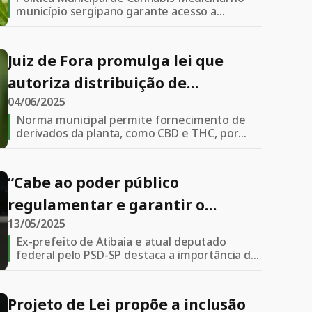
município sergipano garante acesso a
tratamentos e estimula pesquisa, conforme
publicado no site oficial da prefeitura
Juiz de Fora promulga lei que
autoriza distribuição de
04/06/2025
medicamentos à base de
Norma municipal permite fornecimento de
cannabis
derivados da planta, como CBD e THC, por
meio do SUS e associações autorizadas
“Cabe ao poder público
regulamentar e garantir o
13/05/2025
acesso”, afirma o deputado Saulo
Ex-prefeito de Atibaia e atual deputado
Pedroso sobre cannabis
federal pelo PSD-SP destaca a importância de
avançar na regulamentação da cannabis
medicinal
medicinal com apoio da ciência e do poder
público
Projeto de Lei propõe a inclusão