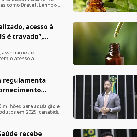
ras como Dravet, Lennox-
se Tuberosa
lizado, acesso à
S é travado”,
entante da Saúde de
 associações e
utem o acesso a
se de cannabis pelo SUS
a regulamenta
 fornecimento
edicamentos à base
3 milhões para aquisição e
rodutos em 2025; canabidiol
o SUS conforme critérios
 Saúde recebe