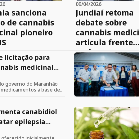
026
09/04/2026
nia sanciona
Jundiaí retoma
ro de cannabis
debate sobre
inal pioneiro
cannabis medici
US
articula frente
parlamentar
 licitação para
nabis medicinal
 infantil
pelo governo do Maranhão
 medicamentos à base de
r epilepsia refratária em
entes na rede pública
menta canabidiol
atar epilepsia
oferecido inicialmente