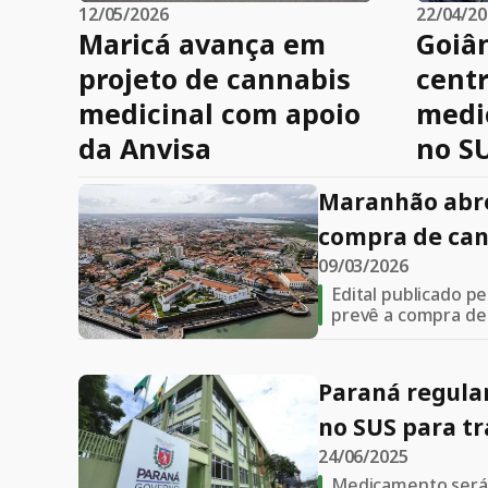
12/05/2026
22/04/2
Maricá avança em
Goiâ
projeto de cannabis
cent
medicinal com apoio
medic
da Anvisa
no S
Maranhão abre
compra de can
09/03/2026
para epilepsia
Edital publicado 
prevê a compra de
cannabis para trata
crianças e adolesc
Paraná regula
no SUS para tr
24/06/2025
refratária
Medicamento será 