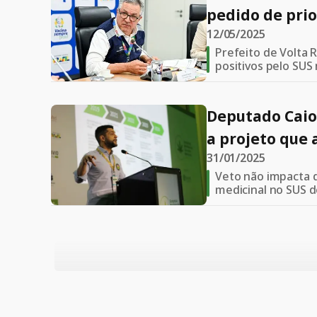
pedido de pri
12/05/2025
regulamentaç
Prefeito de Volta 
com canabidio
positivos pelo SUS
medida solicitada v
segurança e eficá
Deputado Caio 
a projeto que 
31/01/2025
produção de 
Veto não impacta d
base de canna
medicinal no SUS d